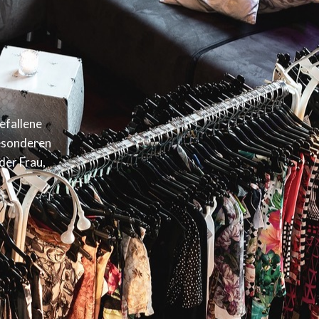
efallene
besonderen
der Frau,