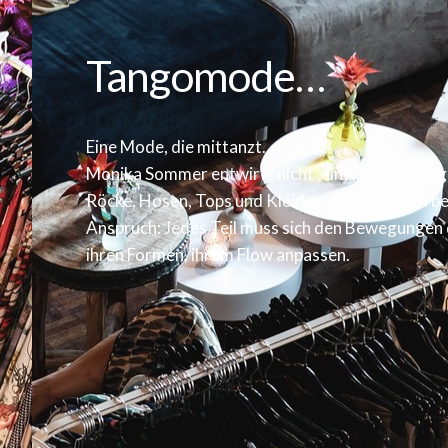
Tangomode…
Eine Mode, die mittanzt.
Monika Sommer entwirft nicht ‚einfach nur‘ ausg
Röcke, Hosen, Tops und Kleider – sie hat einen 
Anspruch: Jedes Teil muss sich den Bewegungen 
ihren Formen, ihrem Flow anpassen.