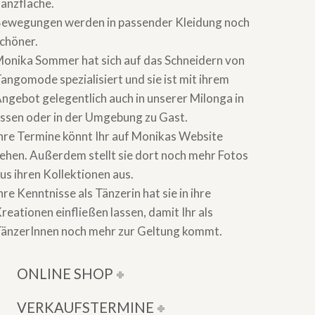
änzer/innen elegantere Erscheinungen auf der
anzfläche.
ewegungen werden in passender Kleidung noch
chöner.
onika Sommer hat sich auf das Schneidern von
angomode spezialisiert und sie ist mit ihrem
ngebot gelegentlich auch in unserer Milonga in
ssen oder in der Umgebung zu Gast.
hre Termine könnt Ihr auf Monikas Website
ehen. Außerdem stellt sie dort noch mehr Fotos
us ihren Kollektionen aus.
hre Kenntnisse als Tänzerin hat sie in ihre
reationen einfließen lassen, damit Ihr als
änzerInnen noch mehr zur Geltung kommt.
ONLINE SHOP