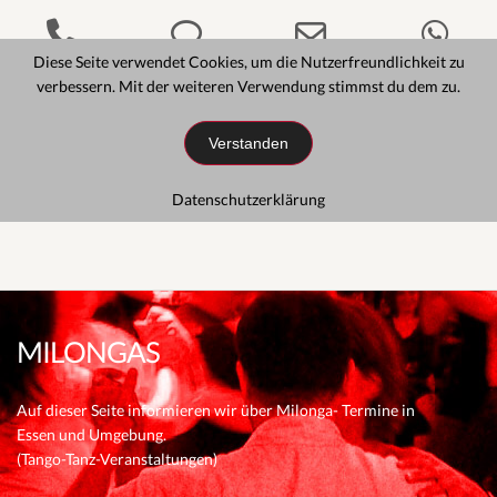
Phone
Phone
Email
Wh
Diese Seite verwendet Cookies, um die Nutzerfreundlichkeit zu
Number
Number
Address
verbessern. Mit der weiteren Verwendung stimmst du dem zu.
HAUPTMENÜ
Verstanden
for
for
Datenschutzerklärung
calling
texting
MILONGAS
Auf dieser Seite informieren wir über Milonga- Termine in
Essen und Umgebung.
(Tango-Tanz-Veranstaltungen)