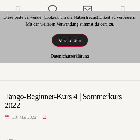
Phone
Phone
Email
Wh
Diese Seite verwendet Cookies, um die Nutzerfreundlichkeit zu verbessern.
Number
Number
Address
Mit der weiteren Verwendung stimmst du dem zu.
HAUPTMENÜ
Verstanden
for
for
Datenschutzerklärung
calling
texting
Tango-Beginner-Kurs 4 | Sommerkurs
2022
28. Mai 2022