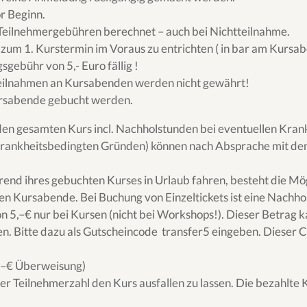
r Beginn.
 Teilnehmergebühren berechnet – auch bei Nichtteilnahme.
s zum 1. Kurstermin im Voraus zu entrichten ( in bar am Kursab
sgebühr von 5,- Euro fällig !
teilnahmen an Kursabenden werden nicht gewährt!
Kursabende gebucht werden.
n gesamten Kurs incl. Nachholstunden bei eventuellen Krankh
krankheitsbedingten Gründen) können nach Absprache mit den
rend ihres gebuchten Kurses in Urlaub fahren, besteht die Mög
den Kursabende. Bei Buchung von Einzeltickets ist eine Nachho
5,–€ nur bei Kursen (nicht bei Workshops!). Dieser Betrag 
Bitte dazu als Gutscheincode transfer5 eingeben. Dieser Co
,–€ Überweisung
)
nger Teilnehmerzahl den Kurs ausfallen zu lassen. Die bezahlt