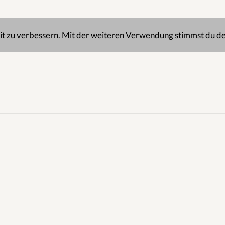
it zu verbessern. Mit der weiteren Verwendung stimmst du d
 KURSE
ANMELDUNG
INFOS
SO