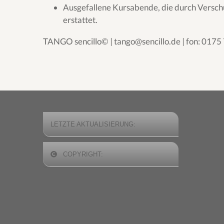
Ausgefallene Kursabende
, die durch Versc
erstattet.
TANGO
s
encillo
© |
tango@sencillo.de
| fon: 0175
LETZTE AKTUALISIERUNG:
COPYRIGHT: