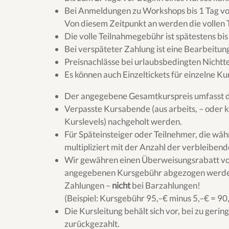
Bei Anmeldungen zu Workshops bis 1 Tag vo
Von diesem Zeitpunkt an werden die vollen
Die volle Teilnahmegebühr ist spätestens bi
Bei verspäteter Zahlung ist eine Bearbeitung
Preisnachlässe bei urlaubsbedingten Nicht
Es können auch Einzeltickets für einzelne 
Der angegebene Gesamtkurspreis umfasst de
Verpasste Kursabende (aus arbeits, – oder 
Kurslevels) nachgeholt werden.
Für Späteinsteiger oder Teilnehmer, die wäh
multipliziert mit der Anzahl der verbleiben
Wir gewähren einen Überweisungsrabatt von 
angegebenen Kursgebühr abgezogen werden. 
Zahlungen –
nicht
bei Barzahlungen!
(
Beispiel:
Kursgebühr 95,–€ minus 5,–€ =
90
Die Kursleitung behält sich vor
, bei zu geri
zurückgezahlt.