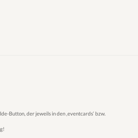
de-Button, der jeweils in den ‚eventcards‘ bzw.
ig!